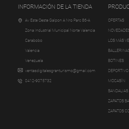
INFORMACIÓN DE LA TIENDA
PRODU
Av Este Oeste Galpon A Nro Parc 86-A
OFERTAS
Zona Industrial Municipal Norte Valencia
NOVEDADE
Carabobo
LOS MÁS V
Valencia
BALLERINA
Venezuela
BOTINES
ventasdigitalesgranturismo@gmail.com
DEPORTIVO
0412-9075732
MOCASÍN
SANDALIAS
ZAPATOS B
ZAPATOS C