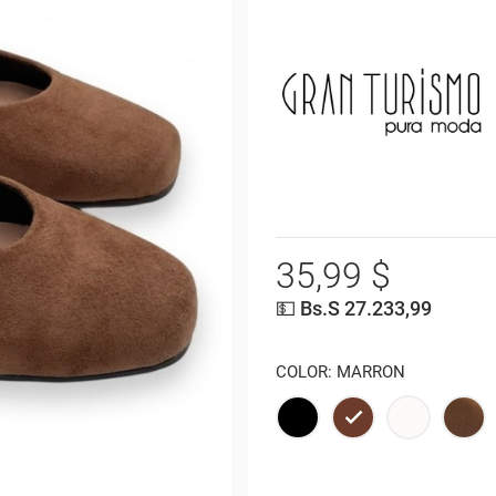
35,99 $
💵 Bs.S 27.233,99
COLOR: MARRON
NEGRO
MARRON
HIELO
CA