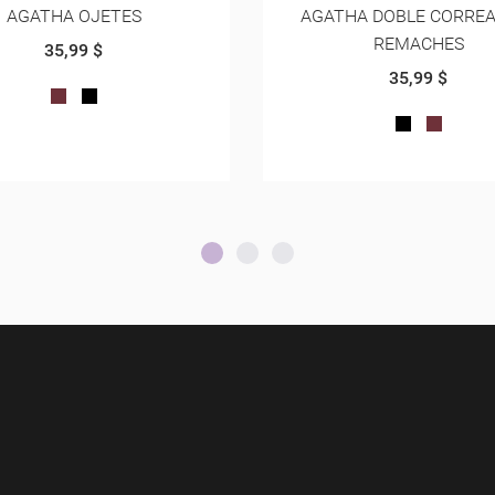
HA DOBLE CORREA CON
AGATHA BALETA CON A
REMACHES
35,99 $
35,99 $
NEGRO
VINOTIN
AREQ
NEGRO
VINOTINTO