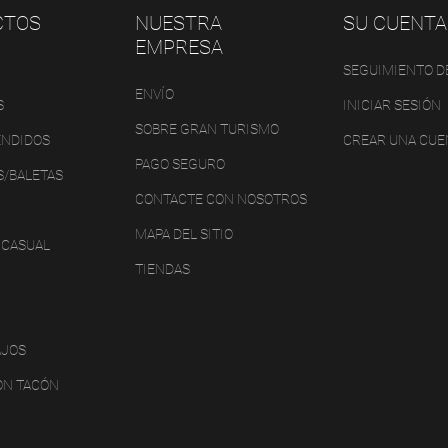
CTOS
NUESTRA
SU CUENTA
EMPRESA
SEGUIMIENTO D
ENVÍO
S
INICIAR SESIÓN
SOBRE GRAN TURISMO
ENDIDOS
CREAR UNA CUE
PAGO SEGURO
S/BALETAS
CONTACTE CON NOSOTROS
MAPA DEL SITIO
 CASUAL
TIENDAS
AJOS
ON TACÓN