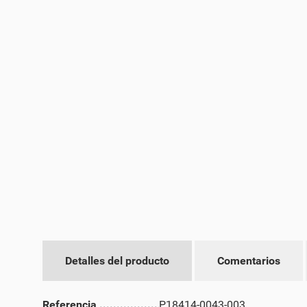
Detalles del producto
Comentarios
CR
IN
Referencia
P18414-0043-003