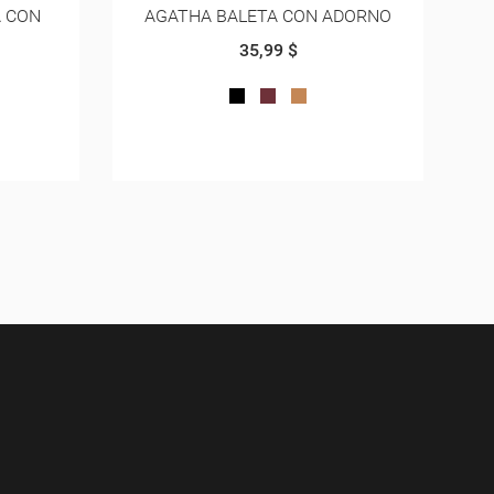
DORNO
AGATHA CORREA LATERAL
35,99 $
TO
UIPE
NEGRO
CREMA