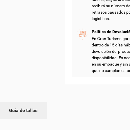
recibirá su número d
retrasos causados po
logísticos.
Política de Devoluci
En Gran Turismo gar
dentro de 15 días háb
devolución del produ
disponibilidad. Es nec
en su empaque y sin 
que no cumplan esta
Guía de tallas
EAR LISTA DE DESEOS
ICIAR SESIÓN