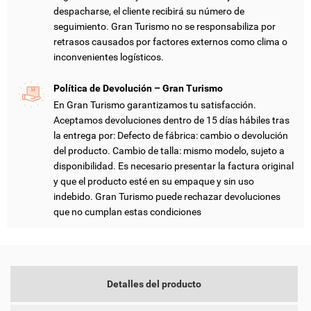
despacharse, el cliente recibirá su número de
seguimiento. Gran Turismo no se responsabiliza por
retrasos causados por factores externos como clima o
CREAR LISTA DE DESEOS
INICIAR SESIÓN
inconvenientes logísticos.
NOMBRE DE LA LISTA DE DESEOS
DEBE INICIAR SESIÓN PARA GUARDAR PRODUCTOS EN SU
Política de Devolución – Gran Turismo
MI LISTA DE DESEOS
LISTA DE DESEOS.
En Gran Turismo garantizamos tu satisfacción.
Aceptamos devoluciones dentro de 15 días hábiles tras
add_circle_outline
CREAR NUEVA LISTA
la entrega por: Defecto de fábrica: cambio o devolución
CANCELAR
INICIAR SESIÓN
del producto. Cambio de talla: mismo modelo, sujeto a
CANCELAR
CREAR LISTA DE DESEOS
disponibilidad. Es necesario presentar la factura original
y que el producto esté en su empaque y sin uso
indebido. Gran Turismo puede rechazar devoluciones
que no cumplan estas condiciones
Detalles del producto