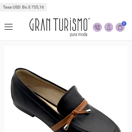
Tasa USD: Bs.S 755,16
0