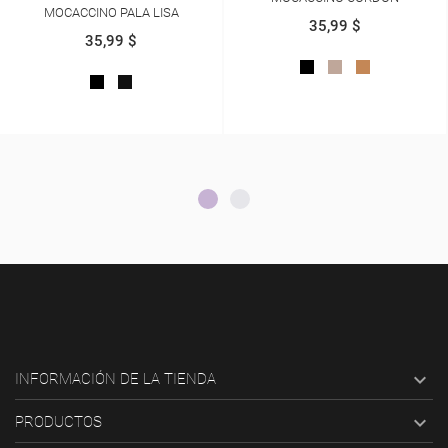
MOCACCINO ANTIFAZ
35,99 $
35,99 $
NEGRO
BEIGE
AREQUIPE
+
PLATA
ROJO
AZUL
NEGRO
BEIG
CARNAZA
CARNAZA
NAPA
NAP

INFORMACIÓN DE LA TIENDA

PRODUCTOS