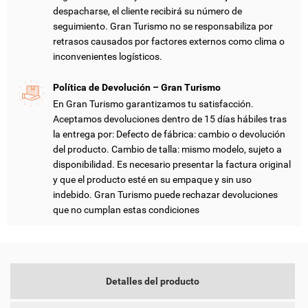
despacharse, el cliente recibirá su número de
seguimiento. Gran Turismo no se responsabiliza por
retrasos causados por factores externos como clima o
CREAR LISTA DE DESEOS
inconvenientes logísticos.
INICIAR SESIÓN
Política de Devolución – Gran Turismo
NOMBRE DE LA LISTA DE DESEOS
DEBE INICIAR SESIÓN PARA GUARDAR PRODUCTOS EN SU
MI LISTA DE DESEOS
En Gran Turismo garantizamos tu satisfacción.
LISTA DE DESEOS.
Aceptamos devoluciones dentro de 15 días hábiles tras
add_circle_outline
CREAR NUEVA LISTA
la entrega por: Defecto de fábrica: cambio o devolución
del producto. Cambio de talla: mismo modelo, sujeto a
CANCELAR
INICIAR SESIÓN
disponibilidad. Es necesario presentar la factura original
CANCELAR
CREAR LISTA DE DESEOS
y que el producto esté en su empaque y sin uso
indebido. Gran Turismo puede rechazar devoluciones
que no cumplan estas condiciones
Detalles del producto