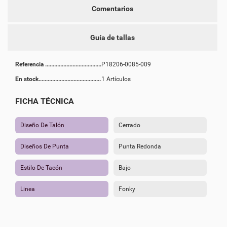
Comentarios
Guía de tallas
Referencia
P18206-0085-009
En stock
1 Artículos
FICHA TÉCNICA
Diseño De Talón
Cerrado
Diseños De Punta
Punta Redonda
Estilo De Tacón
Bajo
Linea
Fonky