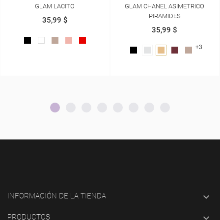
GLAM CHANEL ASIMETRICO
GLAM CHANEL CRUZADO OJETE
PIRAMIDES
35,99 $
35,99 $
BEIGE
+3
NEGRO
PLATA
DORADO
VINOTINTO
BEIGE

INFORMACIÓN DE LA TIENDA

PRODUCTOS