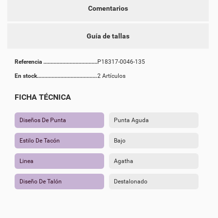
Comentarios
Guía de tallas
Referencia
P18317-0046-135
En stock
2 Artículos
FICHA TÉCNICA
Diseños De Punta
Punta Aguda
Estilo De Tacón
Bajo
Linea
Agatha
Diseño De Talón
Destalonado