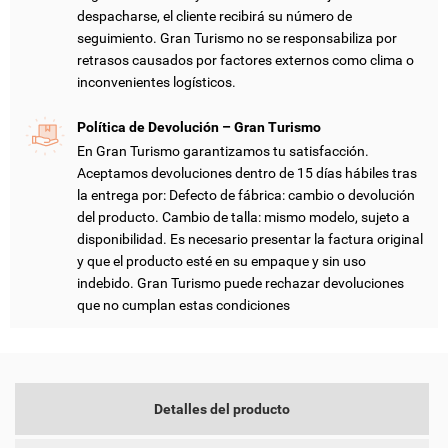
despacharse, el cliente recibirá su número de
seguimiento. Gran Turismo no se responsabiliza por
retrasos causados por factores externos como clima o
CREAR LISTA DE DESEOS
inconvenientes logísticos.
INICIAR SESIÓN
Política de Devolución – Gran Turismo
NOMBRE DE LA LISTA DE DESEOS
DEBE INICIAR SESIÓN PARA GUARDAR PRODUCTOS EN SU
MI LISTA DE DESEOS
En Gran Turismo garantizamos tu satisfacción.
LISTA DE DESEOS.
Aceptamos devoluciones dentro de 15 días hábiles tras
add_circle_outline
CREAR NUEVA LISTA
la entrega por: Defecto de fábrica: cambio o devolución
del producto. Cambio de talla: mismo modelo, sujeto a
CANCELAR
INICIAR SESIÓN
disponibilidad. Es necesario presentar la factura original
CANCELAR
CREAR LISTA DE DESEOS
y que el producto esté en su empaque y sin uso
indebido. Gran Turismo puede rechazar devoluciones
que no cumplan estas condiciones
Detalles del producto