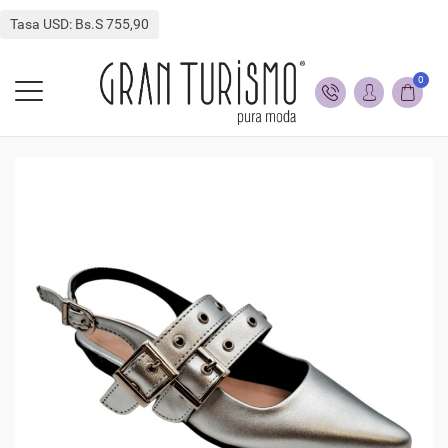
Tasa USD: Bs.S 755,90
0