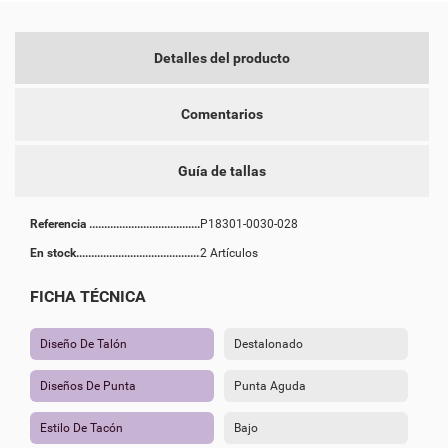
Detalles del producto
Comentarios
Guía de tallas
Referencia
P18301-0030-028
En stock
2 Artículos
FICHA TÉCNICA
Diseño De Talón
Destalonado
Diseños De Punta
Punta Aguda
Estilo De Tacón
Bajo