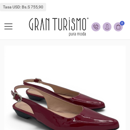
Tasa USD: Bs.S 755,90
0