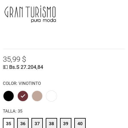
35,99 $
💵 Bs.S 27.204,84
COLOR: VINOTINTO
NEGRO
VINOTINTO
BEIGE
BLANCO
TALLA: 35
35
36
37
38
39
40