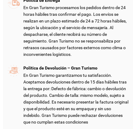
Política de Entrega
En Gran Turismo procesamos los pedidos dentro de 24
horas hábiles tras confirmar el pago. Los envíos se
realizan en un plazo estimado de 24 a 72 horas hábiles,
según la ubicación y el servicio de mensajería. Al
despacharse, el cliente recibirá su número de
CREAR LISTA DE DESEOS
INICIAR SESIÓN
seguimiento. Gran Turismo no se responsabiliza por
retrasos causados por factores externos como clima o
inconvenientes logísticos.
NOMBRE DE LA LISTA DE DESEOS
DEBE INICIAR SESIÓN PARA GUARDAR PRODUCTOS EN SU
MI LISTA DE DESEOS
LISTA DE DESEOS.
Política de Devolución – Gran Turismo
add_circle_outline
CREAR NUEVA LISTA
En Gran Turismo garantizamos tu satisfacción.
Aceptamos devoluciones dentro de 15 días hábiles tras
CANCELAR
INICIAR SESIÓN
CANCELAR
CREAR LISTA DE DESEOS
la entrega por: Defecto de fábrica: cambio o devolución
del producto. Cambio de talla: mismo modelo, sujeto a
disponibilidad. Es necesario presentar la factura original
y que el producto esté en su empaque y sin uso
indebido. Gran Turismo puede rechazar devoluciones
que no cumplan estas condiciones