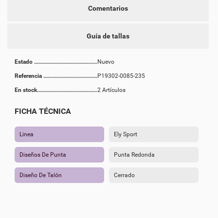
Comentarios
Guía de tallas
Estado
Nuevo
Referencia
P19302-0085-235
En stock
2 Artículos
FICHA TÉCNICA
Linea
Ely Sport
Diseños De Punta
Punta Redonda
Diseño De Talón
Cerrado