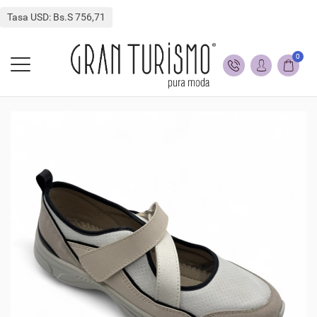
Tasa USD: Bs.S 756,71
0