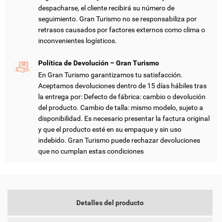
despacharse, el cliente recibirá su número de
seguimiento. Gran Turismo no se responsabiliza por
retrasos causados por factores externos como clima o
CREAR LISTA DE DESEOS
INICIAR SESIÓN
inconvenientes logísticos.
NOMBRE DE LA LISTA DE DESEOS
Política de Devolución – Gran Turismo
DEBE INICIAR SESIÓN PARA GUARDAR PRODUCTOS EN SU
MI LISTA DE DESEOS
LISTA DE DESEOS.
En Gran Turismo garantizamos tu satisfacción.
Aceptamos devoluciones dentro de 15 días hábiles tras
add_circle_outline
CREAR NUEVA LISTA
la entrega por: Defecto de fábrica: cambio o devolución
del producto. Cambio de talla: mismo modelo, sujeto a
CANCELAR
INICIAR SESIÓN
CANCELAR
CREAR LISTA DE DESEOS
disponibilidad. Es necesario presentar la factura original
y que el producto esté en su empaque y sin uso
indebido. Gran Turismo puede rechazar devoluciones
que no cumplan estas condiciones
Detalles del producto