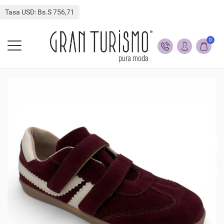
Tasa USD: Bs.S 756,71
0