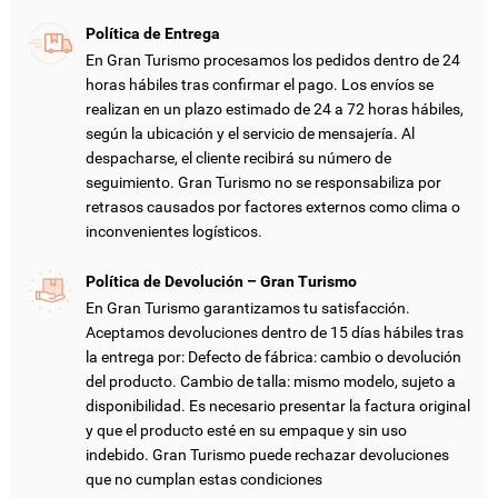
Política de Entrega
En Gran Turismo procesamos los pedidos dentro de 24
horas hábiles tras confirmar el pago. Los envíos se
realizan en un plazo estimado de 24 a 72 horas hábiles,
según la ubicación y el servicio de mensajería. Al
despacharse, el cliente recibirá su número de
CREAR LISTA DE DESEOS
INICIAR SESIÓN
seguimiento. Gran Turismo no se responsabiliza por
retrasos causados por factores externos como clima o
inconvenientes logísticos.
NOMBRE DE LA LISTA DE DESEOS
DEBE INICIAR SESIÓN PARA GUARDAR PRODUCTOS EN SU
MI LISTA DE DESEOS
LISTA DE DESEOS.
Política de Devolución – Gran Turismo
add_circle_outline
CREAR NUEVA LISTA
En Gran Turismo garantizamos tu satisfacción.
Aceptamos devoluciones dentro de 15 días hábiles tras
CANCELAR
INICIAR SESIÓN
CANCELAR
CREAR LISTA DE DESEOS
la entrega por: Defecto de fábrica: cambio o devolución
del producto. Cambio de talla: mismo modelo, sujeto a
disponibilidad. Es necesario presentar la factura original
y que el producto esté en su empaque y sin uso
indebido. Gran Turismo puede rechazar devoluciones
que no cumplan estas condiciones