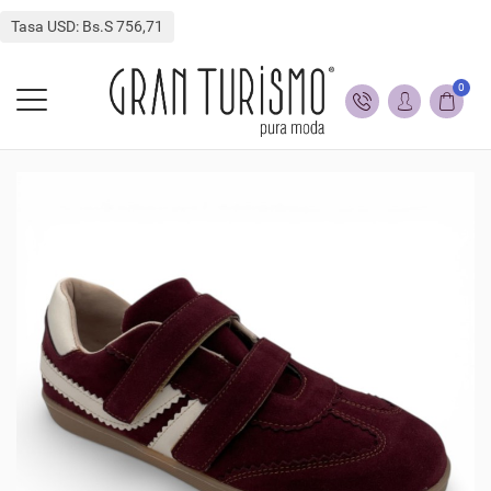
Tasa USD: Bs.S 756,71
0