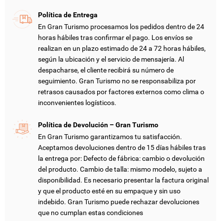
Política de Entrega
En Gran Turismo procesamos los pedidos dentro de 24
horas hábiles tras confirmar el pago. Los envíos se
realizan en un plazo estimado de 24 a 72 horas hábiles,
según la ubicación y el servicio de mensajería. Al
despacharse, el cliente recibirá su número de
CREAR LISTA DE DESEOS
INICIAR SESIÓN
seguimiento. Gran Turismo no se responsabiliza por
retrasos causados por factores externos como clima o
inconvenientes logísticos.
NOMBRE DE LA LISTA DE DESEOS
DEBE INICIAR SESIÓN PARA GUARDAR PRODUCTOS EN SU
MI LISTA DE DESEOS
LISTA DE DESEOS.
Política de Devolución – Gran Turismo
add_circle_outline
CREAR NUEVA LISTA
En Gran Turismo garantizamos tu satisfacción.
Aceptamos devoluciones dentro de 15 días hábiles tras
CANCELAR
INICIAR SESIÓN
CANCELAR
CREAR LISTA DE DESEOS
la entrega por: Defecto de fábrica: cambio o devolución
del producto. Cambio de talla: mismo modelo, sujeto a
disponibilidad. Es necesario presentar la factura original
y que el producto esté en su empaque y sin uso
indebido. Gran Turismo puede rechazar devoluciones
que no cumplan estas condiciones