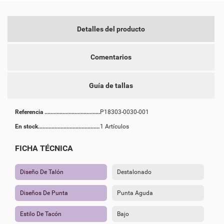
Detalles del producto
Comentarios
Guía de tallas
Referencia
P18303-0030-001
En stock
1 Artículos
FICHA TÉCNICA
Diseño De Talón
Destalonado
Diseños De Punta
Punta Aguda
Estilo De Tacón
Bajo