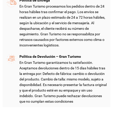
Política de Entrega
En Gran Turismo procesamos los pedidos dentro de 24
horas hábiles tras confirmar el pago. Los envíos se
realizan en un plazo estimado de 24 a 72 horas hábiles,
según la ubicación y el servicio de mensajería. Al
despacharse, el cliente recibirá su número de
CREAR LISTA DE DESEOS
INICIAR SESIÓN
seguimiento. Gran Turismo no se responsabiliza por
retrasos causados por factores externos como clima o
inconvenientes logísticos.
NOMBRE DE LA LISTA DE DESEOS
DEBE INICIAR SESIÓN PARA GUARDAR PRODUCTOS EN SU
MI LISTA DE DESEOS
LISTA DE DESEOS.
Política de Devolución – Gran Turismo
add_circle_outline
CREAR NUEVA LISTA
En Gran Turismo garantizamos tu satisfacción.
Aceptamos devoluciones dentro de 15 días hábiles tras
CANCELAR
INICIAR SESIÓN
CANCELAR
CREAR LISTA DE DESEOS
la entrega por: Defecto de fábrica: cambio o devolución
del producto. Cambio de talla: mismo modelo, sujeto a
disponibilidad. Es necesario presentar la factura original
y que el producto esté en su empaque y sin uso
indebido. Gran Turismo puede rechazar devoluciones
que no cumplan estas condiciones