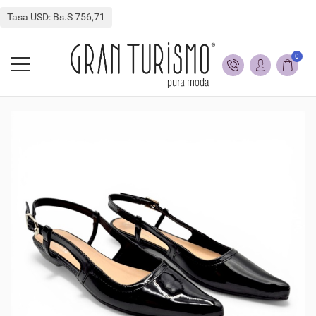
Tasa USD: Bs.S 756,71
0