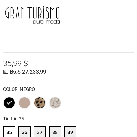
35,99 $
💵 Bs.S 27.233,99
COLOR: NEGRO
NEGRO
BEIGE
ANIMAL
PITON
TALLA: 35
PRINT
35
36
37
38
39