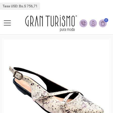
Tasa USD: Bs.S 756,71
0