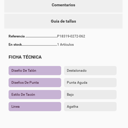
Comentarios
Guía de tallas
Referencia
P18319-0272-062
En stock
1 Artículos
FICHA TÉCNICA
Diseño De Talón
Destalonado
Diseños De Punta
Punta Aguda
Estilo De Tacón
Bajo
Linea
Agatha