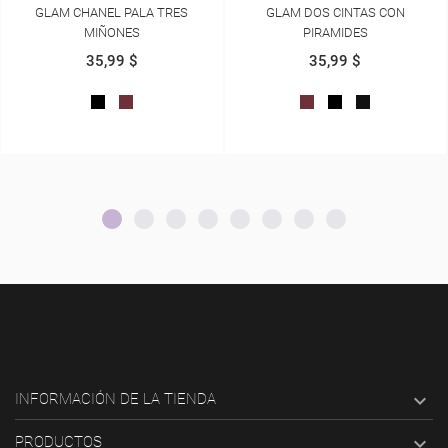
GLAM DOS CINTAS CON
GLAM CERRADO COMBINADO
PIRAMIDES
35,99 $
35,99 $
VINOTINTO
NEGRO
AREQUIPE
VINOTINTO
NEGRO
NEGRO
NAPA

INFORMACIÓN DE LA TIENDA

PRODUCTOS