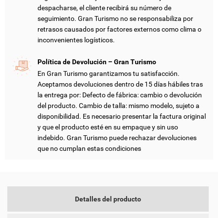
despacharse, el cliente recibirá su número de
seguimiento. Gran Turismo no se responsabiliza por
retrasos causados por factores externos como clima o
CREAR LISTA DE DESEOS
inconvenientes logísticos.
INICIAR SESIÓN
Política de Devolución – Gran Turismo
NOMBRE DE LA LISTA DE DESEOS
DEBE INICIAR SESIÓN PARA GUARDAR PRODUCTOS EN SU
MI LISTA DE DESEOS
En Gran Turismo garantizamos tu satisfacción.
LISTA DE DESEOS.
Aceptamos devoluciones dentro de 15 días hábiles tras
add_circle_outline
CREAR NUEVA LISTA
la entrega por: Defecto de fábrica: cambio o devolución
del producto. Cambio de talla: mismo modelo, sujeto a
CANCELAR
INICIAR SESIÓN
disponibilidad. Es necesario presentar la factura original
CANCELAR
CREAR LISTA DE DESEOS
y que el producto esté en su empaque y sin uso
indebido. Gran Turismo puede rechazar devoluciones
que no cumplan estas condiciones
Detalles del producto