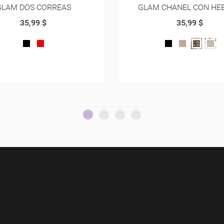
 CHANEL CON HEBILLA
GLAM SUECO ADORNO 
35,99 $
35,99 $
NEGRO
BEIGE
ANIMAL
PITON
NEGRO
HUESO
PRINT