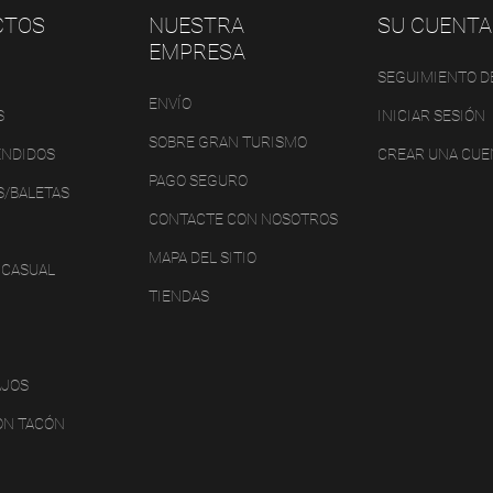
CTOS
NUESTRA
SU CUENTA
EMPRESA
SEGUIMIENTO D
ENVÍO
S
INICIAR SESIÓN
SOBRE GRAN TURISMO
ENDIDOS
CREAR UNA CUE
PAGO SEGURO
S/BALETAS
CONTACTE CON NOSOTROS
MAPA DEL SITIO
 CASUAL
TIENDAS
AJOS
ON TACÓN