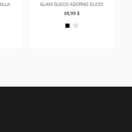
GUCCI
GLAM CHANEL CORREA CENTRO
G
35,99 $
BLANCO
VINOTINTO
NEGRO
ROJO