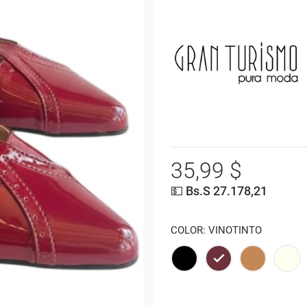
35,99 $
💵 Bs.S 27.178,21
COLOR: VINOTINTO
NEGRO
VINOTINTO
AREQUIPE
CR