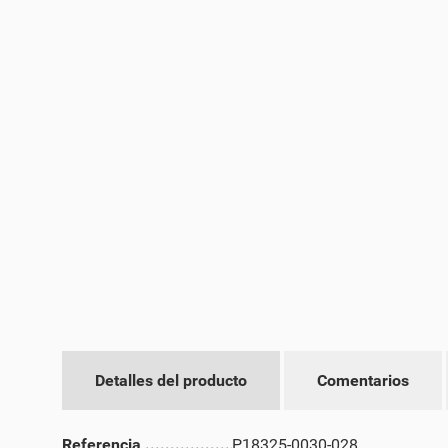
Detalles del producto
Comentarios
CR
IN
Referencia
P18325-0030-028