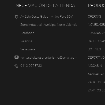
INFORMACIÓN DE LA TIENDA
PRODU
Av Este Oeste Galpon A Nro Parc 86-A
OFERTAS
Zona Industrial Municipal Norte Valencia
NOVEDADE
Carabobo
LOS MÁS V
Valencia
BALLERINA
Venezuela
BOTINES
ventasdigitalesgranturismo@gmail.com
DEPORTIVO
0412-9075732
MOCASÍN
SANDALIAS
ZAPATOS B
ZAPATOS C