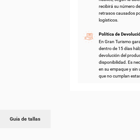
recibirá su número d
retrasos causados po
logísticos.
Política de Devoluci
En Gran Turismo gar
dentro de 15 días háb
devolución del produ
disponibilidad. Es nec
en su empaque y sin 
que no cumplan esta
Guía de tallas
EAR LISTA DE DESEOS
ICIAR SESIÓN