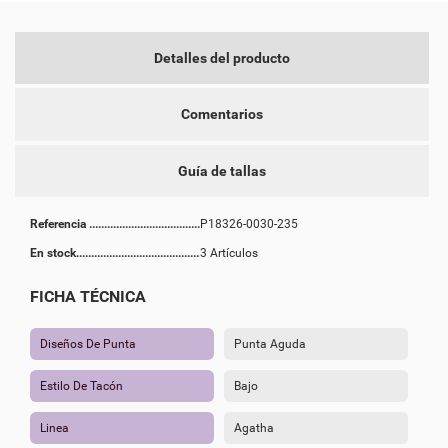
Detalles del producto
Comentarios
Guía de tallas
Referencia
P18326-0030-235
En stock
3 Artículos
FICHA TÉCNICA
Diseños De Punta
Punta Aguda
Estilo De Tacón
Bajo
Linea
Agatha