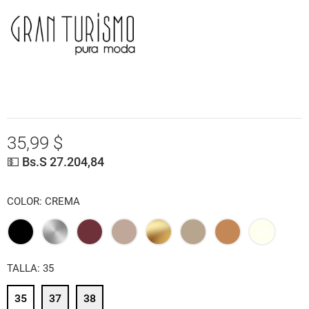
35,99 $
💵 Bs.S 27.204,84
COLOR: CREMA
NEGRO
PLATA
VINOTINTO
BEIGE
DORADO
BEIGE
AREQUIPE
CREMA
TALLA: 35
NAPA
35
37
38