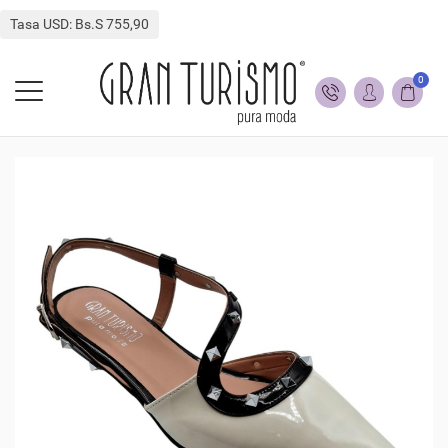
Tasa USD: Bs.S 755,90
0