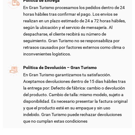
Política de Entrega
En Gran Turismo procesamos los pedidos dentro de 24
horas hábiles tras confirmar el pago. Los envíos se
realizan en un plazo estimado de 24 a 72 horas hábiles,
según la ubicación y el servicio de mensajería. Al
despacharse, el cliente recibirá su número de
CREAR LISTA DE DESEOS
INICIAR SESIÓN
seguimiento. Gran Turismo no se responsabiliza por
retrasos causados por factores externos como clima o
inconvenientes logísticos.
NOMBRE DE LA LISTA DE DESEOS
DEBE INICIAR SESIÓN PARA GUARDAR PRODUCTOS EN SU
MI LISTA DE DESEOS
LISTA DE DESEOS.
Política de Devolución – Gran Turismo
add_circle_outline
CREAR NUEVA LISTA
En Gran Turismo garantizamos tu satisfacción.
Aceptamos devoluciones dentro de 15 días hábiles tras
CANCELAR
INICIAR SESIÓN
CANCELAR
CREAR LISTA DE DESEOS
la entrega por: Defecto de fábrica: cambio o devolución
del producto. Cambio de talla: mismo modelo, sujeto a
disponibilidad. Es necesario presentar la factura original
y que el producto esté en su empaque y sin uso
indebido. Gran Turismo puede rechazar devoluciones
que no cumplan estas condiciones