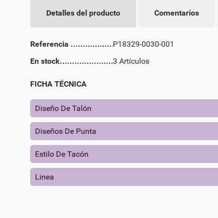
CR
Detalles del producto
Comentarios
IN
NO
MI
DE
Referencia
P18329-0030-001
En stock
3 Artículos
FICHA TÉCNICA
Diseño De Talón
Diseños De Punta
Estilo De Tacón
Linea