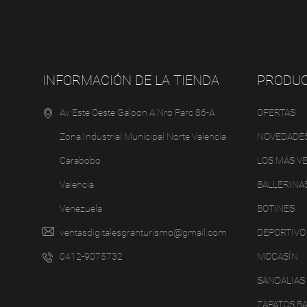
INFORMACIÓN DE LA TIENDA
PRODU
Av Este Oeste Galpon A Nro Parc 86-A
OFERTAS
Zona Industrial Municipal Norte Valencia
NOVEDADE
Carabobo
LOS MÁS V
Valencia
BALLERINA
Venezuela
BOTINES
ventasdigitalesgranturismo@gmail.com
DEPORTIVO
0412-9075732
MOCASÍN
SANDALIAS
ZAPATOS B