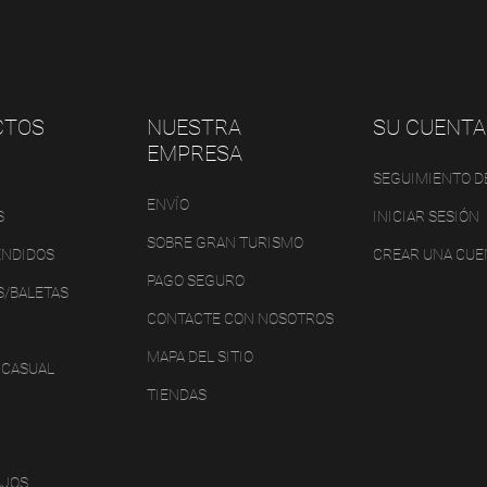
CTOS
NUESTRA
SU CUENTA
EMPRESA
SEGUIMIENTO D
ENVÍO
S
INICIAR SESIÓN
SOBRE GRAN TURISMO
ENDIDOS
CREAR UNA CUE
PAGO SEGURO
S/BALETAS
CONTACTE CON NOSOTROS
MAPA DEL SITIO
 CASUAL
TIENDAS
AJOS