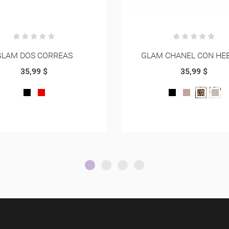
 CHANEL CON HEBILLA
GLAM DOS CINTAS CON PI
35,99 $
35,99 $
NEGRO
BEIGE
ANIMAL
PITON
VINOTINTO
NEGRO
NEGR
PRINT
NAPA